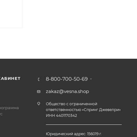
КАБИНЕТ
8-800-700-50-69
zakaz@vesna.shop
Общество с ограниченной
рограмма
ответственностью «Спринг Джевелри»
с
ИНН 4401170342
Юридический адрес: 156019 г.