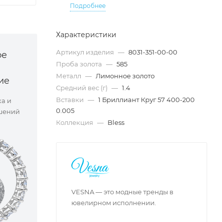
Подробнее
Характеристики
Артикул изделия
—
8031-351-00-00
ое
Проба золота
—
585
Металл
—
Лимонное золото
ие
Средний вес (г)
—
1.4
Вставки
—
1 Бриллиант Круг 57 400-200
ка и
0.005
шений
Коллекция
—
Bless
VESNA — это модные тренды в
ювелирном исполнении.