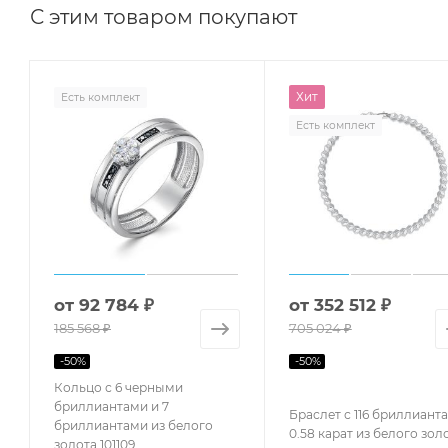
С этим товаром покупают
Хит
Есть комплект
Есть комплект
от
92 784 ₽
от
352 512 ₽
185 568 ₽
705 024 ₽
-
50
%
-
50
%
Кольцо с 6 черными
бриллиантами и 7
Браслет с 116 бриллиант
бриллиантами из белого
0.58 карат из белого зол
золота 101109