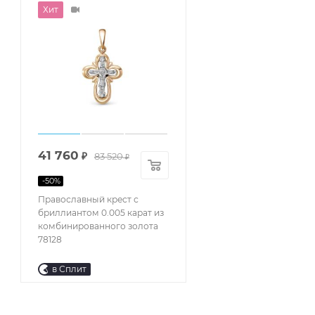
Хит
41 760
₽
83 520
₽
-
50
%
Православный крест с
бриллиантом 0.005 карат из
комбинированного золота
78128
в Сплит