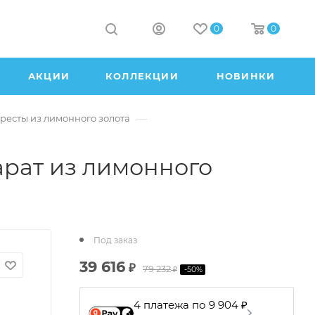
0
0
АКЦИИ
КОЛЛЕКЦИИ
НОВИНКИ
—
ресты из лимонного золота
арат из лимонного
Под заказ
39 616
₽
79 232
-
50
%
₽
4 платежа по 9 904 ₽