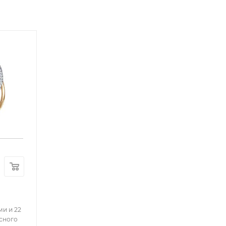
ми и 22
сного