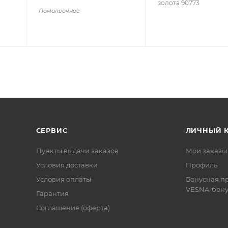
золота 90773
Помолвочное
СЕРВИС
ЛИЧНЫЙ 
Пункты выдачи заказов
Мои заказы
Условия доставки
Профиль
Условия оплаты
Бонусная п
VESNA-бону
Гарантия
Соглашение (оферта)