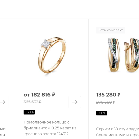
Есть комплект
от
182 816 ₽
135 280
₽
365 632 ₽
270 560
₽
-
50
%
-
50
%
Помолвочное кольцо с
бриллиантом 0.25 карат из
ами
Серьги с 18 изумруда
красного золота 124312
ота
бриллиантами из кра