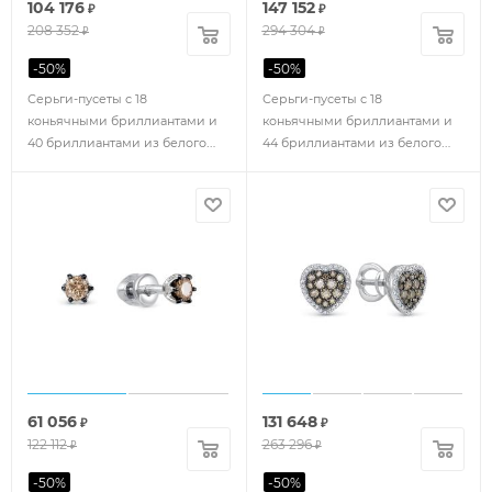
104 176
147 152
₽
₽
208 352
294 304
₽
₽
-
50
%
-
50
%
Серьги-пусеты с 18
Серьги-пусеты с 18
коньячными бриллиантами и
коньячными бриллиантами и
40 бриллиантами из белого
44 бриллиантами из белого
золота 132598
золота 142924
61 056
131 648
₽
₽
122 112
263 296
₽
₽
-
50
%
-
50
%