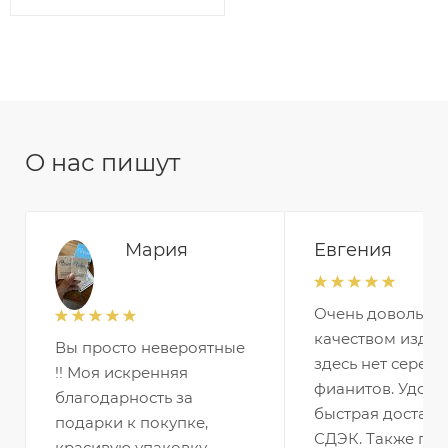
золота 129120
О нас пишут
Мария
Евгения
Очень довольна
качеством издел
Вы просто невероятные
здесь нет серебр
!! Моя искренняя
фианитов. Удобн
благодарность за
быстрая доставк
подарки к покупке,
СДЭК. Также по
красивую упаковку,