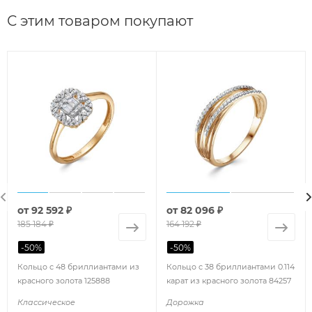
С этим товаром покупают
от
92 592 ₽
от
82 096 ₽
185 184 ₽
164 192 ₽
-
50
%
-
50
%
Кольцо с 48 бриллиантами из
Кольцо с 38 бриллиантами 0.114
красного золота 125888
карат из красного золота 84257
Классическое
Дорожка