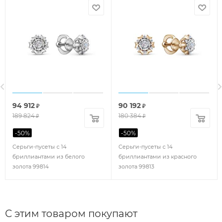
94 912
90 192
₽
₽
189 824
180 384
₽
₽
-
50
%
-
50
%
Серьги-пусеты с 14
Серьги-пусеты с 14
бриллиантами из белого
бриллиантами из красного
золота 99814
золота 99813
С этим товаром покупают