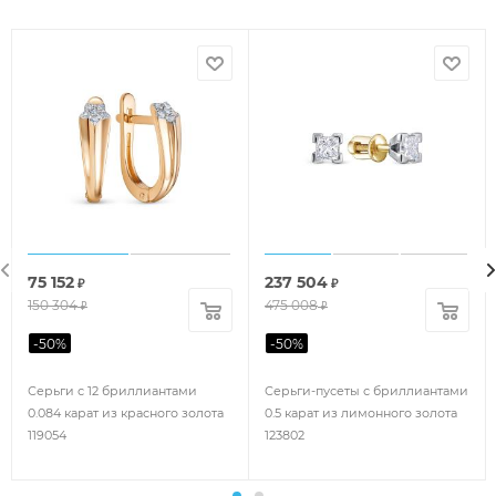
75 152
237 504
₽
₽
150 304
475 008
₽
₽
-
50
%
-
50
%
Серьги с 12 бриллиантами
Серьги-пусеты с бриллиантами
0.084 карат из красного золота
0.5 карат из лимонного золота
119054
123802