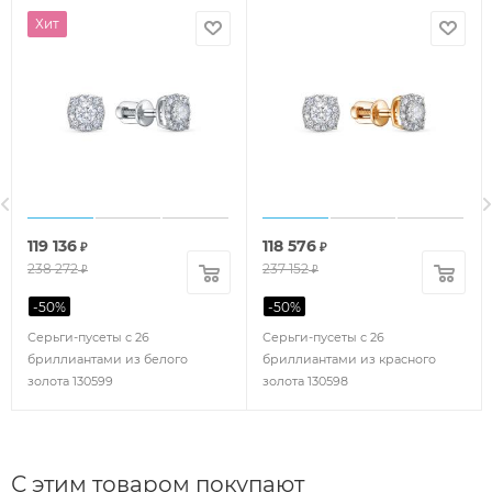
Хит
119 136
118 576
₽
₽
238 272
237 152
₽
₽
-
50
%
-
50
%
Серьги-пусеты с 26
Серьги-пусеты с 26
бриллиантами из белого
бриллиантами из красного
золота 130599
золота 130598
С этим товаром покупают