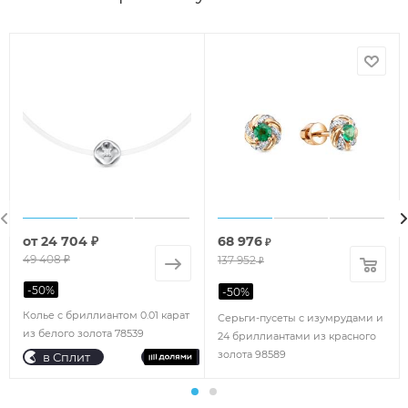
от
24 704 ₽
68 976
₽
49 408 ₽
137 952
₽
-
50
%
-
50
%
Колье с бриллиантом 0.01 карат
Серьги-пусеты с изумрудами и
из белого золота 78539
24 бриллиантами из красного
золота 98589
в Сплит