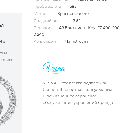
Проба золота
—
585
Металл
—
Красное золото
Средний вес (г)
—
3.82
ое
Вставки
—
48 Бриллиант Круг 17 400-200
0.240
ие
Коллекция
—
Mainstream
ка и
шений
VESNA — это всегда поддержка
бренда. Экспертная консультация
и пожизненное сервисное
обслуживание украшений бренда.