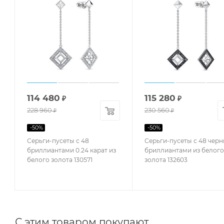
114 480
115 280
₽
₽
228 960
230 560
₽
₽
-
50
%
-
50
%
Серьги-пусеты с 48
Серьги-пусеты с 48 чер
бриллиантами 0.24 карат из
бриллиантами из белого
белого золота 130571
золота 132603
С этим товаром покупают