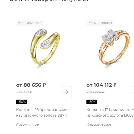
Есть комплект
Есть комплект
от
88 656 ₽
от
104 112 ₽
177 312 ₽
208 224 ₽
-
50
%
-
50
%
Кольцо с 26 бриллиантами
Кольцо с 17 бриллианта
из лимонного золота 88717
из красного золота 13668
Разомкнутое
Классическое