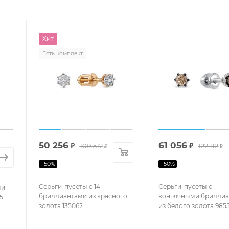
Хит
Есть комплект
50 256
61 056
₽
100 512
₽
122 112
₽
₽
-
50
%
-
50
%
Серьги-пусеты с 14
Серьги-пусеты с
ми
бриллиантами из красного
коньячными брилли
5
золота 135062
из белого золота 985