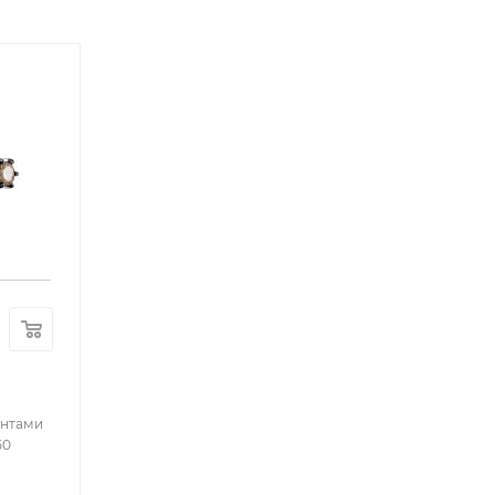
антами
50