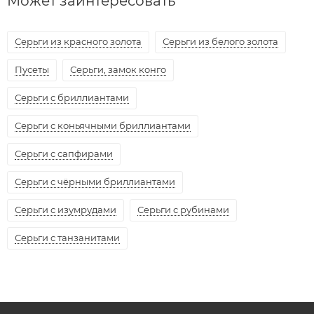
от
126 896 ₽
253 792 ₽
-
50
%
Кольцо с 5 изумрудами и 16 бриллиантами из лимонного золота
123221
Классическое