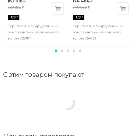
163 616
174 464
₽
₽
327 232
348 928
₽
₽
-
50
%
-
50
%
Серьги с 10 изумрудами и 72
Серьги с 10 изумрудами и 72
бриллиантами из лимонного
бриллиантами из красного
золота 125087
золота 124433
С этим товаром покупают