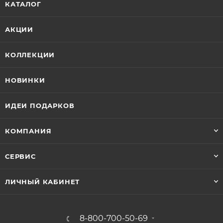
Может заинтересовать
Серьги из красного золота
Серьги из белого золота
Пусеты
Серьги, замок конго
Серьги с бриллиантами
Серьги с коньячными бриллиантами
Серьги с сапфирами
Серьги с чёрными бриллиантами
Серьги с изумрудами
Серьги с рубинами
Серьги с танзанитами