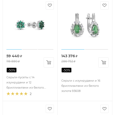
59 440
143 376
₽
₽
118 880
286 752
₽
₽
-
50
%
-
50
%
Серьги-пусеты с 14
Серьги с изумрудами и 16
изумрудами и 12
бриллиантами из белого
бриллиантами из белого
золота 93608
золота 109894
2