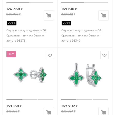
124 368
169 616
₽
₽
248 736
339 232
₽
₽
-
50
%
-
50
%
Серьги с изумрудами и 36
Серьги с изумрудами и 64
бриллиантами из белого
бриллиантами из белого
золота 98275
золота 93340
Хит
159 168
167 792
₽
₽
318 336
335 584
₽
₽