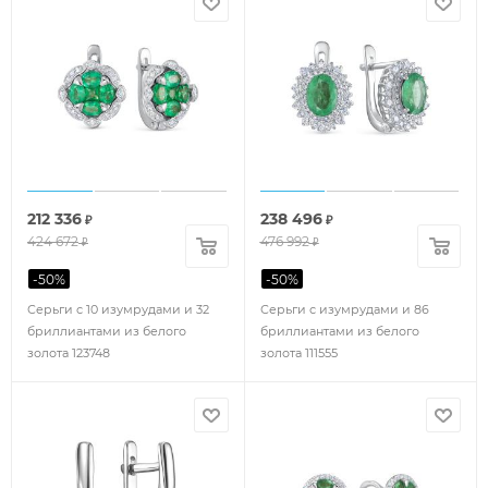
212 336
238 496
₽
₽
424 672
476 992
₽
₽
-
50
%
-
50
%
Серьги с 10 изумрудами и 32
Серьги с изумрудами и 86
бриллиантами из белого
бриллиантами из белого
золота 123748
золота 111555