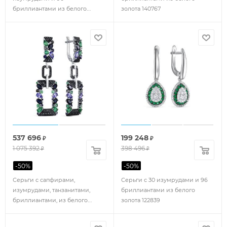
бриллиантами из белого
золота 140767
золота 122884
537 696
199 248
₽
₽
1 075 392
398 496
₽
₽
-
50
%
-
50
%
Серьги с сапфирами,
Серьги с 30 изумрудами и 96
изумрудами, танзанитами,
бриллиантами из белого
бриллиантами, из белого
золота 122839
золота 75934