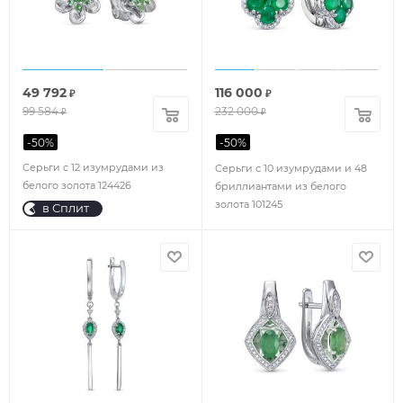
49 792
116 000
₽
₽
99 584
232 000
₽
₽
-
50
%
-
50
%
Серьги с 12 изумрудами из
Серьги с 10 изумрудами и 48
белого золота 124426
бриллиантами из белого
золота 101245
в Сплит