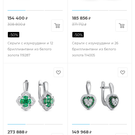
154 400
185 856
₽
₽
308 800
371 712
₽
₽
-
50
%
-
50
%
Серьги с изумрудами и 12
Серьги с изумрудами и 26
бриллиантами из белого
бриллиантами из белого
золота 119287
золота 114005
273 888
149 968
₽
₽