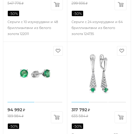
547 776
299 936
₽
₽
-
50
%
-
50
%
Серьги с 10 изумрудами и 48
Серьги с 24 изумрудами и 64
бриллиантами из белого
бриллиантами из белого
золота 122011
золота 124735
94 992
317 792
₽
₽
189 984
635 584
₽
₽
-
50
%
-
50
%