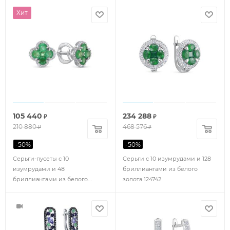
Хит
105 440
234 288
₽
₽
210 880
468 576
₽
₽
-
50
%
-
50
%
Серьги-пусеты с 10
Серьги с 10 изумрудами и 128
изумрудами и 48
бриллиантами из белого
бриллиантами из белого
золота 124742
золота 98567