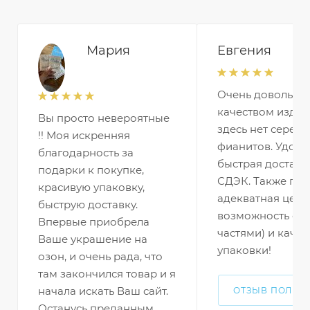
Мария
Евгения
Очень довольна
качеством издел
Вы просто невероятные
здесь нет серебр
!! Моя искренняя
фианитов. Удобн
благодарность за
быстрая доставк
подарки к покупке,
СДЭК. Также по
красивую упаковку,
адекватная цена 
быструю доставку.
возможность оп
Впервые приобрела
частями) и качес
Ваше украшение на
упаковки!
озон, и очень рада, что
там закончился товар и я
начала искать Ваш сайт.
ОТЗЫВ ПОЛНО
Останусь преданным