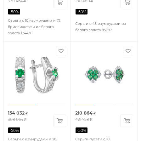
370 464
180 480
₽
₽
-
50
%
-
50
%
Серьги с 10 изумрудами и 72
Серьги с 48 изумрудами из
бриллиантами из белого
белого золота 85787
золота 124436
154 032
210 864
₽
₽
308 064
421 728
₽
₽
-
50
%
-
50
%
Серьги с изумрудами и 28
Серьги-пусеты с 10