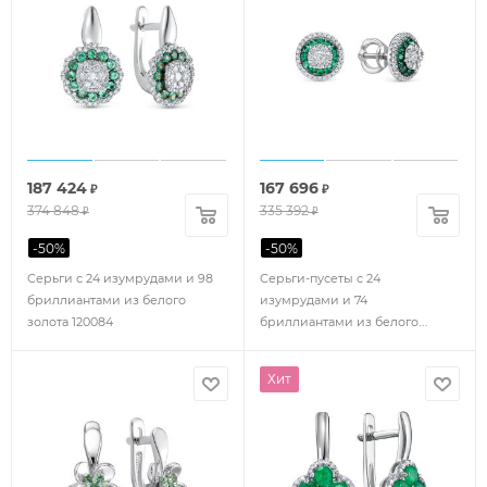
187 424
167 696
₽
₽
374 848
335 392
₽
₽
-
50
%
-
50
%
Серьги с 24 изумрудами и 98
Серьги-пусеты с 24
бриллиантами из белого
изумрудами и 74
золота 120084
бриллиантами из белого
золота 120150
Хит