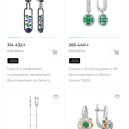
314 432
265 440
₽
₽
628 864
530 880
₽
₽
-
50
%
-
50
%
Серьги с сапфирами,
Серьги с 10 изумрудами и 96
изумрудами, танзанитами,
бриллиантами из белого
бриллиантами, из белого
золота 122015
золота 75932