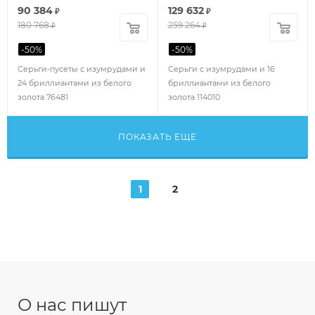
90 384
129 632
₽
₽
180 768
259 264
₽
₽
-
50
%
-
50
%
Серьги-пусеты с изумрудами и
Серьги с изумрудами и 16
24 бриллиантами из белого
бриллиантами из белого
золота 76481
золота 114010
ПОКАЗАТЬ ЕЩЕ
1
2
О нас пишут