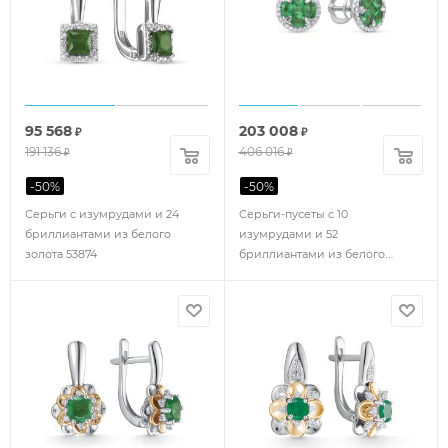
95 568
203 008
₽
₽
191 136
406 016
₽
₽
-
50
%
-
50
%
Серьги с изумрудами и 24
Серьги-пусеты с 10
бриллиантами из белого
изумрудами и 52
золота 53874
бриллиантами из белого
золота 124018