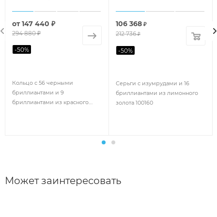
от
147 440 ₽
106 368
₽
294 880 ₽
212 736
₽
-
50
%
-
50
%
Кольцо с 56 черными
Серьги с изумрудами и 16
бриллиантами и 9
бриллиантами из лимонного
бриллиантами из красного
золота 100160
золота 140200
Может заинтересовать
Серьги из красного золота
Серьги из белого золота