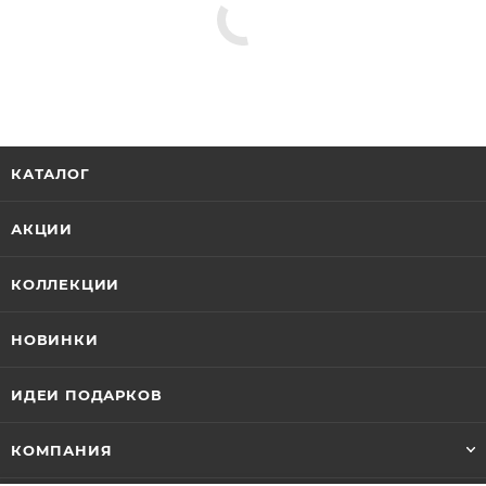
Пусеты
Серьги, замок конго
Серьги с бриллиантами
Серьги с коньячными бриллиантами
Серьги с сапфирами
Серьги с чёрными бриллиантами
Серьги с изумрудами
Серьги с рубинами
Серьги с танзанитами
КАТАЛОГ
АКЦИИ