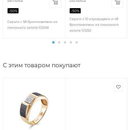
587 104
232 000
₽
₽
-
50
%
-
50
%
Серьги с 10 изумрудами и 48
Серьги с 58 бриллиантами из
бриллиантами из лимонного
лимонного золота 101249
золота 101250
С этим товаром покупают