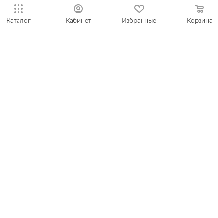
КОЛЛЕКЦИИ
Каталог
Кабинет
Избранные
Корзина
НОВИНКИ
ИДЕИ ПОДАРКОВ
КОМПАНИЯ
СЕРВИС
ЛИЧНЫЙ КАБИНЕТ
8-800-700-50-69
zakaz@vesna.shop
Общество с ограниченной