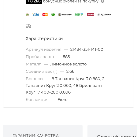
+ 8 266
бонусных рублей за покупку
Характеристики
Артикул изделия
—
21434-351-141-00
Проба золота
—
585
Металл
—
Лимонное золото
Средний вес (г)
—
2.66
Вставки
—
8 Танзанит Круг 3 0.880, 2
Танзанит Круг 2 0.060, 48 Бриллиант
Круг 17 400-200 0.096
Коллекция
—
Fiore
ГАРАНТИИ КАЧЕСТВА