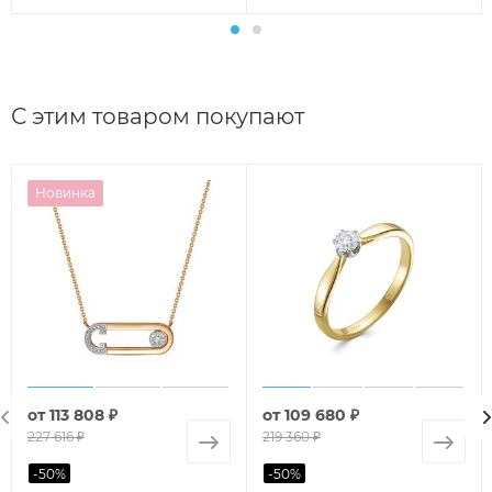
С этим товаром покупают
Новинка
от
113 808 ₽
от
109 680 ₽
227 616 ₽
219 360 ₽
-
50
%
-
50
%