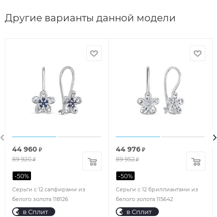
Другие варианты данной модели
44 960
44 976
₽
₽
89 920
89 952
₽
₽
-
50
%
-
50
%
Серьги с 12 сапфирами из
Серьги с 12 бриллиантами из
белого золота 118126
белого золота 115642
в Сплит
в Сплит