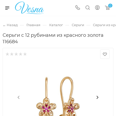
0
—
—
—
—
← Назад
Главная
Каталог
Серьги
Серьги из кр
Серьги с 12 рубинами из красного золота
116684