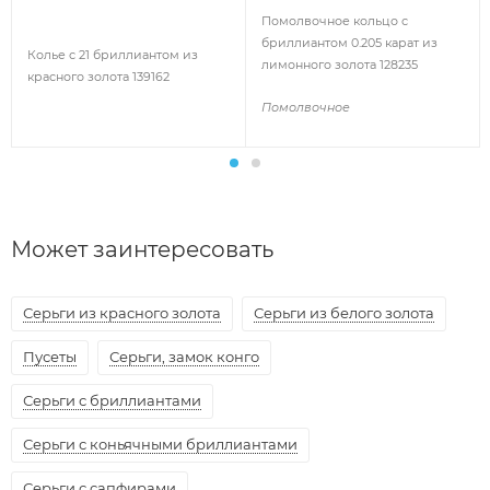
Помолвочное кольцо с
бриллиантом 0.205 карат из
Колье с 21 бриллиантом из
лимонного золота 128235
красного золота 139162
Помолвочное
Может заинтересовать
Серьги из красного золота
Серьги из белого золота
Пусеты
Серьги, замок конго
Серьги с бриллиантами
Серьги с коньячными бриллиантами
Серьги с сапфирами