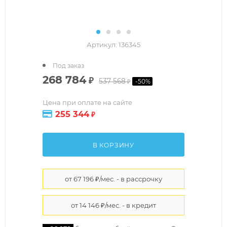
Артикул:
136345
Под заказ
268 784
₽
537 568
-
50
%
₽
Цена при оплате на сайте
255 344
₽
В КОРЗИНУ