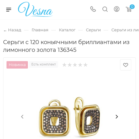
0
—
—
—
—
← Назад
Главная
Каталог
Серьги
Серьги из л
Серьги с 120 коньячными бриллиантами из
лимонного золота 136345
Новинка
Есть комплект