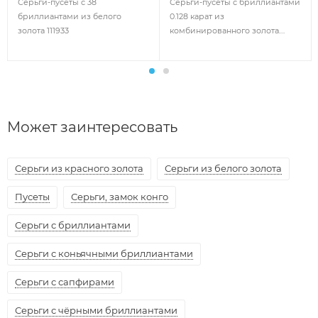
Серьги-пусеты с 38
Серьги-пусеты с бриллиантами
бриллиантами из белого
0.128 карат из
золота 111933
комбинированного золота
101328
Может заинтересовать
Серьги из красного золота
Серьги из белого золота
Пусеты
Серьги, замок конго
Серьги с бриллиантами
Серьги с коньячными бриллиантами
Серьги с сапфирами
Серьги с чёрными бриллиантами