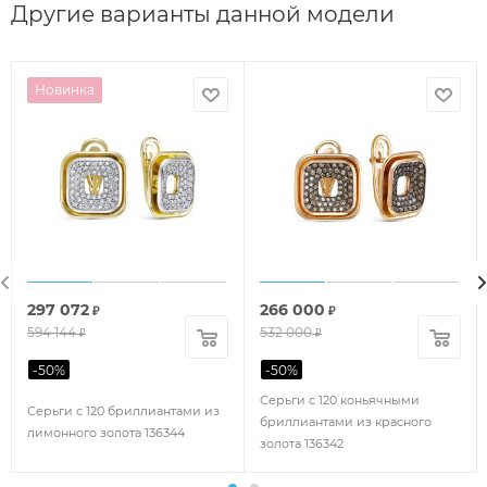
Другие варианты данной модели
Новинка
297 072
266 000
₽
₽
594 144
532 000
₽
₽
-
50
%
-
50
%
Серьги с 120 коньячными
Серьги с 120 бриллиантами из
бриллиантами из красного
лимонного золота 136344
золота 136342