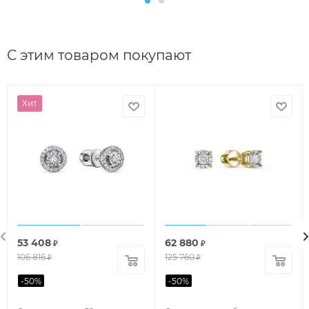
С этим товаром покупают
Хит
53 408
62 880
₽
₽
106 816
125 760
₽
₽
-
50
%
-
50
%