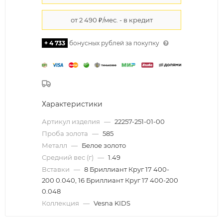
+ 4 733
бонусных рублей за покупку
Характеристики
Артикул изделия
—
22257-251-01-00
Проба золота
—
585
Металл
—
Белое золото
Средний вес (г)
—
1.49
Вставки
—
8 Бриллиант Круг 17 400-
200 0.040, 16 Бриллиант Круг 17 400-200
0.048
Коллекция
—
Vesna KIDS