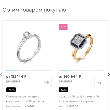
С этим товаром покупают
Хит
от
132 144 ₽
от
140 944 ₽
264 288 ₽
281 888 ₽
-
50
%
-
50
%
Помолвочное кольцо с
Кольцо с 16 сапфирами и 49
бриллиантом 0.28 карат из
бриллиантами из красного
белого золота 54766
золота 120964