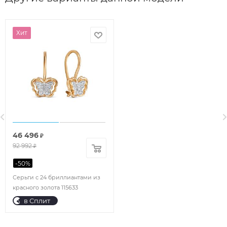
Хит
46 496
₽
92 992
₽
-
50
%
Серьги с 24 бриллиантами из
красного золота 115633
в Сплит