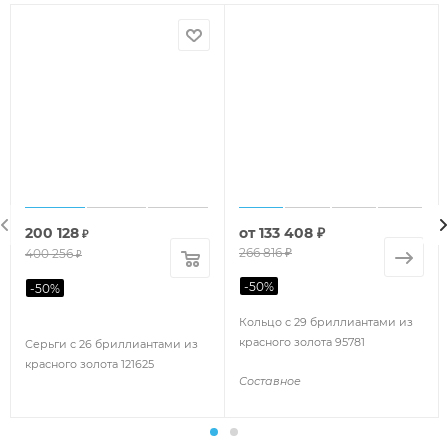
200 128
от
133 408 ₽
₽
266 816 ₽
400 256
₽
-
50
%
-
50
%
Кольцо с 29 бриллиантами из
красного золота 95781
Серьги с 26 бриллиантами из
красного золота 121625
Составное