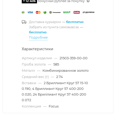
+ 12 406
бонусных рублей за покупку
Доставка курьером
—
бесплатно
Забрать из пункта самовывоза
—
бесплатно
Подробнее
Характеристики
Артикул изделия
—
21503-359-00-00
Проба золота
—
585
Металл
—
Комбинированное золото
Средний вес (г)
—
2.74
Вставки
—
2 Бриллиант Круг 57 15-10
0.190, 4 Бриллиант Круг 57 400-200
0.020, 24 Бриллиант Круг 57 400-200
0.072
Коллекция
—
Focus