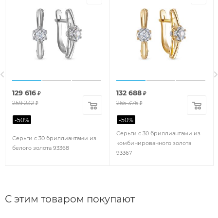
129 616
132 688
₽
₽
259 232
265 376
₽
₽
-
50
%
-
50
%
Серьги с 30 бриллиантами из
Серьги с 30 бриллиантами из
комбинированного золота
белого золота 93368
93367
С этим товаром покупают