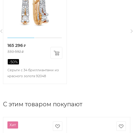
165 296
₽
330 592
₽
-
50
%
Серьги с 34 бриллиантами из
красного золота 92048
С этим товаром покупают
Хит