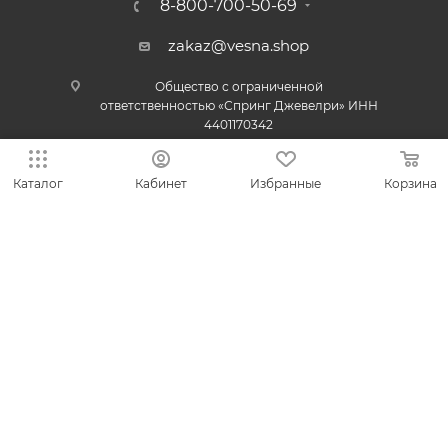
8-800-700-50-69
zakaz@vesna.shop
Общество с ограниченной
ответственностью «Спринг Джевелри» ИНН
4401170342
Каталог
Кабинет
Избранные
Корзина
Юридический адрес: 156019 г. Кострома, ул.
Индустриальная, д. 50/2, помещение 9, к. 19.