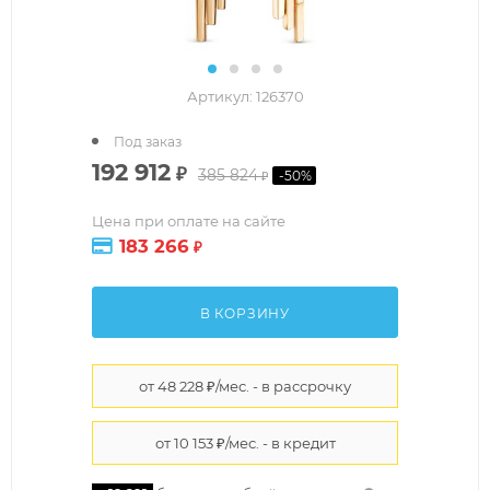
Артикул:
126370
Под заказ
192 912
₽
385 824
-
50
%
₽
Цена при оплате на сайте
183 266
₽
В КОРЗИНУ