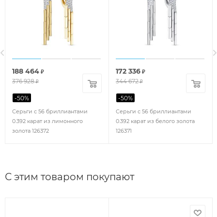
188 464
172 336
₽
₽
376 928
344 672
₽
₽
-
50
%
-
50
%
Серьги с 56 бриллиантами
Серьги с 56 бриллиантами
0.392 карат из лимонного
0.392 карат из белого золота
золота 126372
126371
С этим товаром покупают