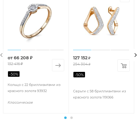
от
66 208 ₽
127 152
₽
132 416 ₽
254 304
₽
-
50
%
-
50
%
Кольцо с 22 бриллиантами из
красного золота 93932
Серьги с 58 бриллиантами из
красного золота 119066
Классическое