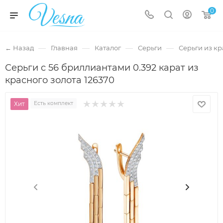
0
—
—
—
—
← Назад
Главная
Каталог
Серьги
Серьги из кр
Серьги с 56 бриллиантами 0.392 карат из
красного золота 126370
Хит
Есть комплект