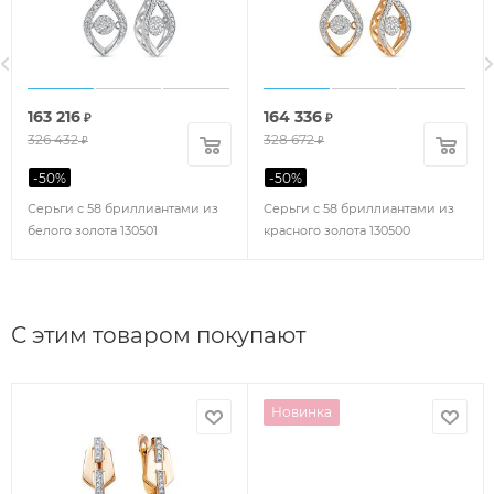
163 216
164 336
₽
₽
326 432
328 672
₽
₽
-
50
%
-
50
%
Серьги с 58 бриллиантами из
Серьги с 58 бриллиантами из
белого золота 130501
красного золота 130500
С этим товаром покупают
Новинка