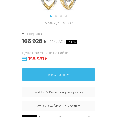
Артикул:
130502
Под заказ
166 928
₽
333 856
-
50
%
₽
Цена при оплате на сайте
158 581
₽
В КОРЗИНУ