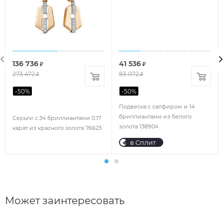
136 736
41 536
₽
₽
273 472
83 072
₽
₽
-
50
%
-
50
%
Подвеска с сапфиром и 14
бриллиантами из белого
Серьги с 34 бриллиантами 0.17
золота 138904
карат из красного золота 76623
в Сплит
Может заинтересовать