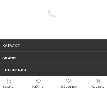
Серьги из красного золота
Серьги из белого золота
Пусеты
Серьги, замок конго
Серьги с бриллиантами
Серьги с коньячными бриллиантами
Серьги с сапфирами
Серьги с чёрными бриллиантами
Серьги с изумрудами
Серьги с рубинами
Серьги с танзанитами
Каталог
Кабинет
Избранные
Корзина
КАТАЛОГ