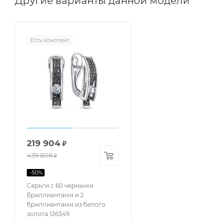
Другие варианты данной модели
Есть комплект
219 904
₽
439 808
₽
-
50
%
Серьги с 60 черными
бриллиантами и 2
бриллиантами из белого
золота 126349