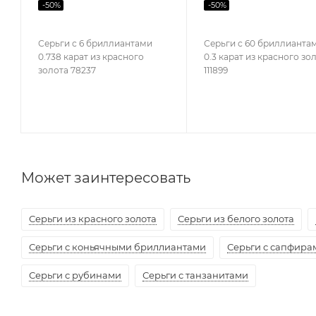
-
50
%
-
50
%
Серьги с 6 бриллиантами
Серьги с 60 бриллианта
0.738 карат из красного
0.3 карат из красного зо
золота 78237
111899
Может заинтересовать
Серьги из красного золота
Серьги из белого золота
Серьги с коньячными бриллиантами
Серьги с сапфира
Серьги с рубинами
Серьги с танзанитами