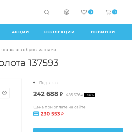
0
0
АКЦИИ
КОЛЛЕКЦИИ
НОВИНКИ
лого золота с бриллиантами
олота 137593
Под заказ
242 688
₽
485 376
-
50
%
₽
Цена при оплате на сайте
230 553
₽