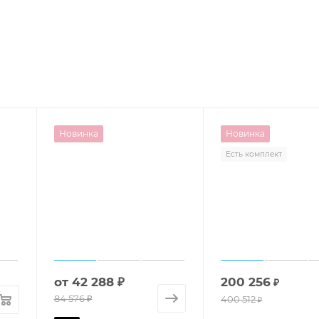
Новинка
Новинка
Есть комплект
от
42 288 ₽
200 256
₽
84 576 ₽
400 512
₽