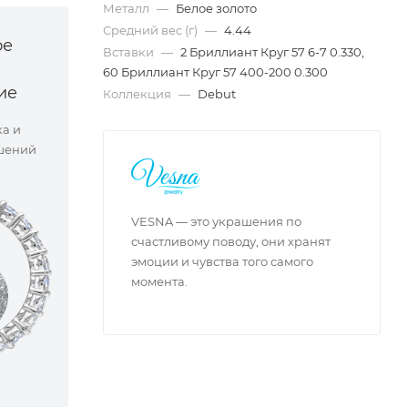
Металл
—
Белое золото
Средний вес (г)
—
4.44
ое
Вставки
—
2 Бриллиант Круг 57 6-7 0.330,
60 Бриллиант Круг 57 400-200 0.300
ие
Коллекция
—
Debut
ка и
шений
VESNA — это украшения по
счастливому поводу, они хранят
эмоции и чувства того самого
момента.