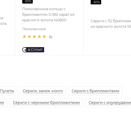
-
50
%
-
50
%
Помолвочное кольцо с
бриллиантом 0.062 карат из
ми
красного золота 140600
Серьги с 112 бриллиа
лота
из красного золота 1
Помолвочное
10
в Сплит
Пусеты
Серьги, замок конго
Серьги с бриллиантами
ми
Серьги с чёрными бриллиантами
Серьги с изумрудами