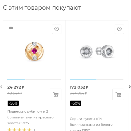
С этим товаром покупают
24 272
172 032
₽
₽
48 544
344 064
₽
₽
-
50
%
-
50
%
Подвеска с рубином и 2
бриллиантами из красного
Серьги-пусеты с 14
золота 85925
бриллиантами из белого
1
золота 131571