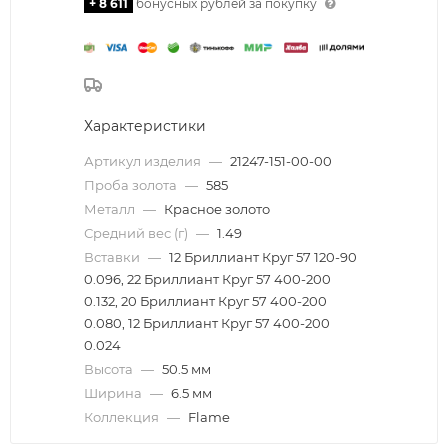
+ 8 611
бонусных рублей за покупку
Характеристики
Артикул изделия
—
21247-151-00-00
Проба золота
—
585
Металл
—
Красное золото
Средний вес (г)
—
1.49
Вставки
—
12 Бриллиант Круг 57 120-90
0.096, 22 Бриллиант Круг 57 400-200
0.132, 20 Бриллиант Круг 57 400-200
0.080, 12 Бриллиант Круг 57 400-200
0.024
Высота
—
50.5 мм
Ширина
—
6.5 мм
Коллекция
—
Flame