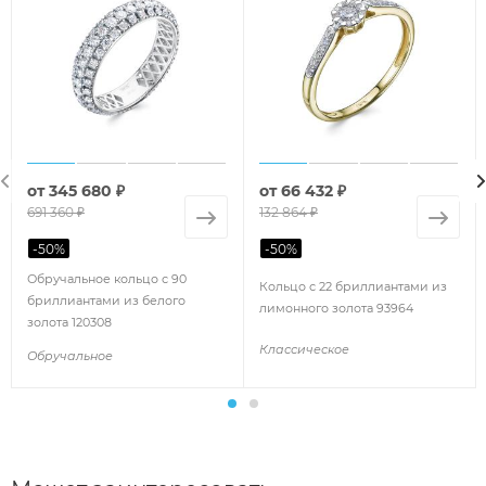
от
345 680 ₽
от
66 432 ₽
691 360 ₽
132 864 ₽
-
50
%
-
50
%
Обручальное кольцо с 90
Кольцо с 22 бриллиантами из
бриллиантами из белого
лимонного золота 93964
золота 120308
Классическое
Обручальное