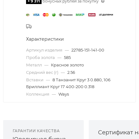
+ 9 371
бонусных рублей за покупку
Характеристики
Артикул изделия
—
22785-151-141-00
Проба золота
—
585
Металл
—
Красное золото
Средний вес (г)
—
2.56
Вставки
—
8 Танзанит Круг 3 0.880, 106
Бриллиант Круг 17 400-200 0.318
Коллекция
—
Ways
ГАРАНТИИ КАЧЕСТВА
Сертификат н