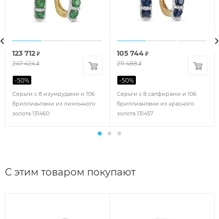
123 712
105 744
₽
₽
247 424
211 488
₽
₽
-
50
%
-
50
%
Серьги с 8 изумрудами и 106
Серьги с 8 сапфирами и 106
бриллиантами из лимонного
бриллиантами из красного
золота 131460
золота 131457
С этим товаром покупают