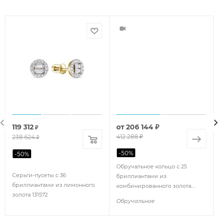
119 312
от
206 144 ₽
₽
412 288 ₽
238 624
₽
-
50
%
-
50
%
Обручальное кольцо с 25
Серьги-пусеты с 36
бриллиантами из
бриллиантами из лимонного
комбинированного золота
золота 131572
61886
Обручальное