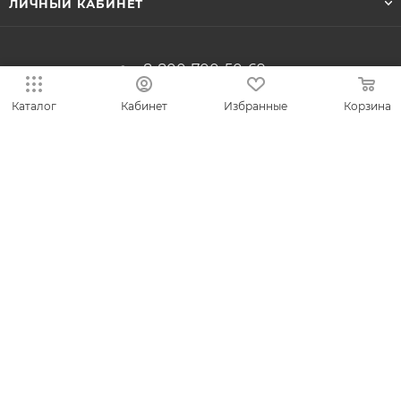
ЛИЧНЫЙ КАБИНЕТ
8-800-700-50-69
zakaz@vesna.shop
Каталог
Кабинет
Избранные
Корзина
Общество с ограниченной
ответственностью «Спринг Джевелри» ИНН
4401170342
Юридический адрес: 156019 г. Кострома, ул.
Индустриальная, д. 50/2, помещение 9, к. 19.