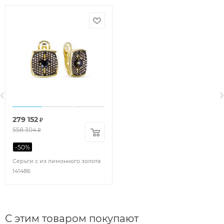
279 152
₽
558 304
₽
-
50
%
Серьги с из лимонного золота
141486
С этим товаром покупают