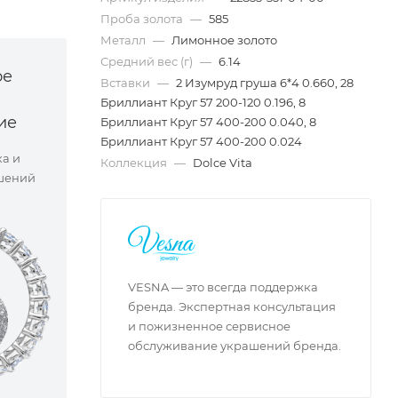
Проба золота
—
585
Металл
—
Лимонное золото
Средний вес (г)
—
6.14
ое
Вставки
—
2 Изумруд груша 6*4 0.660, 28
Бриллиант Круг 57 200-120 0.196, 8
ие
Бриллиант Круг 57 400-200 0.040, 8
Бриллиант Круг 57 400-200 0.024
ка и
Коллекция
—
Dolce Vita
шений
VESNA — это всегда поддержка
бренда. Экспертная консультация
и пожизненное сервисное
обслуживание украшений бренда.