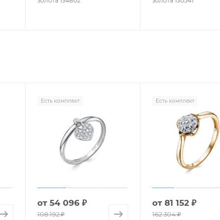
золота 134802
золота 130541
Есть комплект
Есть комплект
от
54 096 ₽
от
81 152 ₽
108 192 ₽
162 304 ₽