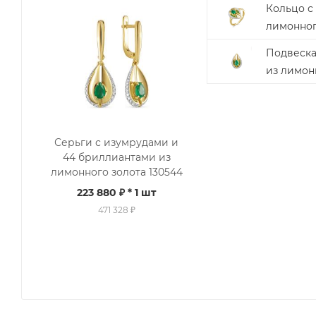
Кольцо с
лимонног
Подвеска
из лимонн
Серьги с изумрудами и
44 бриллиантами из
лимонного золота 130544
223 880 ₽
* 1 шт
471 328 ₽