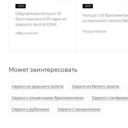
-
50
%
-
50
%
Обручальное кольцо с 10
Кольцо с 33 бриллианта
бриллиантами 0.05 карат из
из лимонного золота 116
красного золота 101541
Классическое
Обручальное
Может заинтересовать
Серьги из красного золота
Серьги из белого золота
Серьги с коньячными бриллиантами
Серьги с сапфира
Серьги с рубинами
Серьги с танзанитами