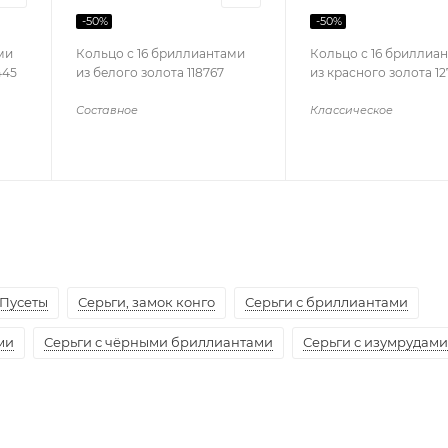
-
50
%
-
50
%
ми
Кольцо с 16 бриллиантами
Кольцо с 16 бриллиа
445
из белого золота 118767
из красного золота 1
Составное
Классическое
Пусеты
Серьги, замок конго
Серьги с бриллиантами
ми
Серьги с чёрными бриллиантами
Серьги с изумрудами