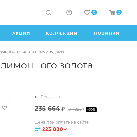
0
0
АКЦИИ
КОЛЛЕКЦИИ
НОВИНКИ
лимонного золота с изумрудами
 лимонного золота
Под заказ
235 664
₽
471 328
-
50
%
₽
Цена при оплате на сайте
223 880
₽