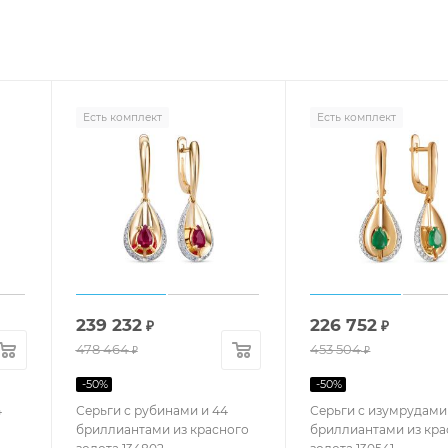
Есть комплект
Есть комплект
239 232
226 752
₽
₽
478 464
453 504
₽
₽
-
50
%
-
50
%
4
Серьги с рубинами и 44
Серьги с изумрудами
бриллиантами из красного
бриллиантами из кра