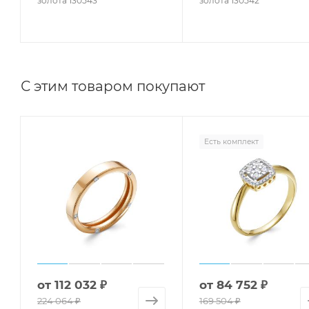
золота 130543
золота 130542
С этим товаром покупают
Есть комплект
от
112 032 ₽
от
84 752 ₽
224 064 ₽
169 504 ₽