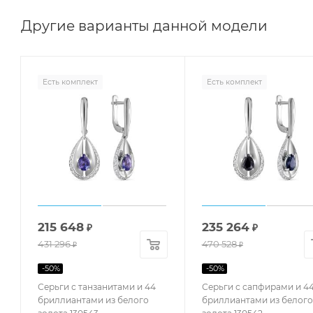
Другие варианты данной модели
Есть комплект
Есть комплект
215 648
235 264
₽
₽
431 296
470 528
₽
₽
-
50
%
-
50
%
Серьги с танзанитами и 44
Серьги с сапфирами и 4
бриллиантами из белого
бриллиантами из белого