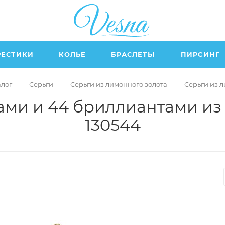
РЕСТИКИ
КОЛЬЕ
БРАСЛЕТЫ
ПИРСИНГ
—
—
—
алог
Серьги
Серьги из лимонного золота
Серьги из 
ами и 44 бриллиантами из
130544