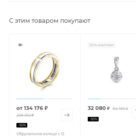
С этим товаром покупают
Есть комплект
от
134 176 ₽
32 080
₽
64 160
₽
268 352 ₽
-
50
%
-
50
%
Обручальное кольцо с 12