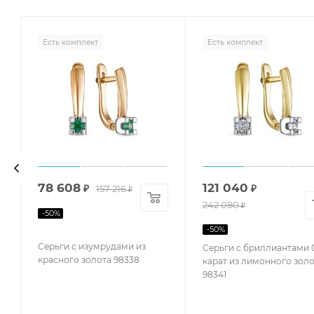
Есть комплект
Есть комплект
78 608
121 040
₽
157 216
₽
₽
242 080
₽
-
50
%
-
50
%
Серьги с изумрудами из
Серьги с бриллиантами 0
красного золота 98338
карат из лимонного золо
98341