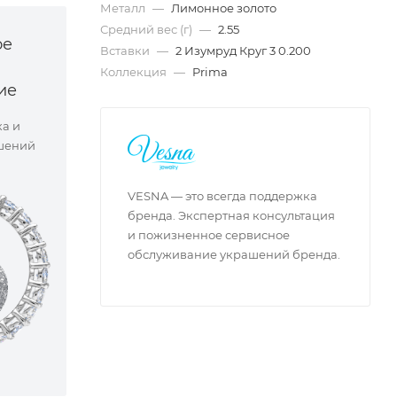
Металл
—
Лимонное золото
Средний вес (г)
—
2.55
ое
Вставки
—
2 Изумруд Круг 3 0.200
Коллекция
—
Prima
ие
ка и
шений
VESNA — это всегда поддержка
бренда. Экспертная консультация
и пожизненное сервисное
обслуживание украшений бренда.