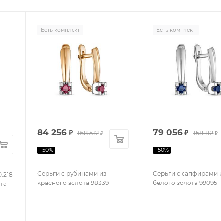
Есть комплект
Есть комплект
84 256
79 056
₽
168 512
₽
158 112
₽
₽
-
50
%
-
50
%
Серьги с рубинами из
Серьги с сапфирами 
.218
красного золота 98339
белого золота 99095
та