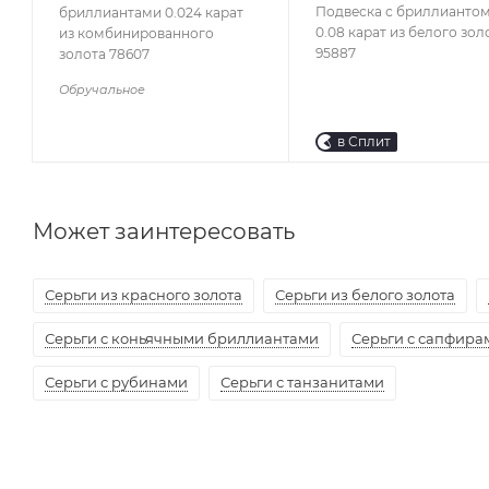
Подвеска с бриллианто
бриллиантами 0.024 карат
0.08 карат из белого зол
из комбинированного
95887
золота 78607
Обручальное
в Сплит
Может заинтересовать
Серьги из красного золота
Серьги из белого золота
Серьги с коньячными бриллиантами
Серьги с сапфира
Серьги с рубинами
Серьги с танзанитами