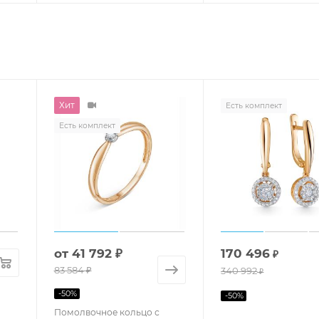
Хит
Есть комплект
Есть комплект
от
41 792 ₽
170 496
₽
83 584 ₽
340 992
₽
-
50
%
-
50
%
Помолвочное кольцо с