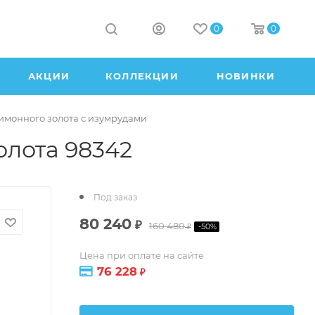
0
0
АКЦИИ
КОЛЛЕКЦИИ
НОВИНКИ
лимонного золота с изумрудами
олота 98342
Под заказ
80 240
₽
160 480
-
50
%
₽
Цена при оплате на сайте
76 228
₽