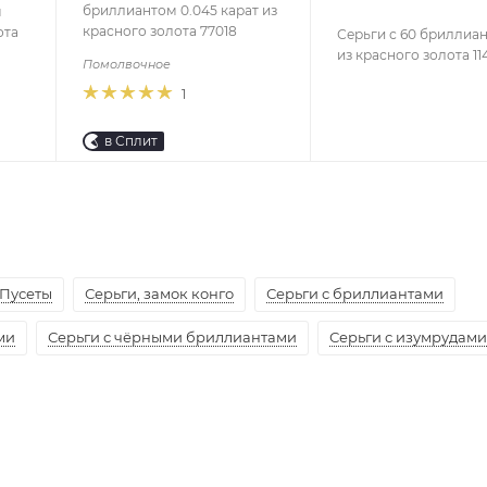
бриллиантом 0.045 карат из
м
красного золота 77018
ота
Серьги с 60 бриллиа
из красного золота 11
Помолвочное
1
в Сплит
Пусеты
Серьги, замок конго
Серьги с бриллиантами
ми
Серьги с чёрными бриллиантами
Серьги с изумрудами