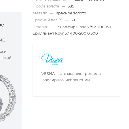
Проба золота
—
585
Металл
—
Красное золото
Средний вес (г)
—
3.1
ое
Вставки
—
2 Сапфир Овал 7*5 2.000, 60
Бриллиант Круг 57 400-200 0.300
ие
ка и
шений
VESNA — это модные тренды в
ювелирном исполнении.