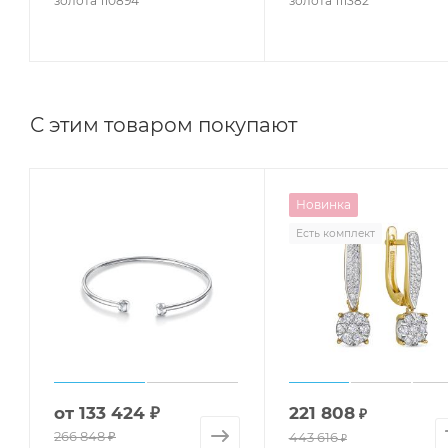
золота 110894
золота 111382
С этим товаром покупают
Новинка
Есть комплект
от
133 424 ₽
221 808
₽
266 848 ₽
443 616
₽