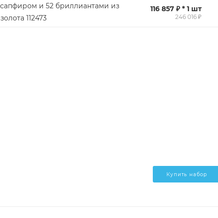
 сапфиром и 52 бриллиантами из
116 857 ₽ * 1 шт
246 016 ₽
золота 112473
Купить набор