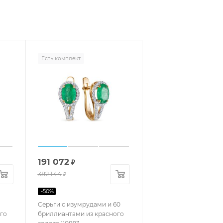
Есть комплект
191 072
₽
382 144
₽
-
50
%
Серьги с изумрудами и 60
го
бриллиантами из красного