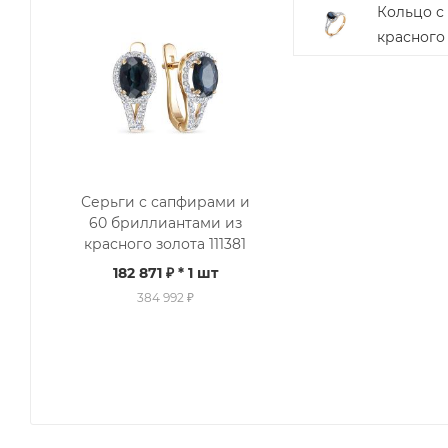
Кольцо с
красного 
Серьги с сапфирами и
60 бриллиантами из
красного золота 111381
182 871 ₽
* 1 шт
384 992 ₽