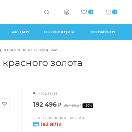
0
0
АКЦИИ
КОЛЛЕКЦИИ
НОВИНКИ
красного золота с сапфирами
 красного золота
Под заказ
192 496
₽
384 992
-
50
%
₽
Цена при оплате на сайте
182 871
₽