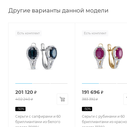
Другие варианты данной модели
Есть комплект
Есть комплект
201 120
191 696
₽
₽
402 240
383 392
₽
₽
-
50
%
-
50
%
Серьги с сапфирами и 60
Серьги с рубинами и 60
бриллиантами из белого
бриллиантами из красно