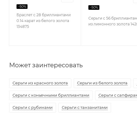
-
50
%
-
50
%
Браслет с 28 бриллиантами
Серьги с 56 бриллианта
0.14 карат из белого золота
из лимонного золота 142
134875
Может заинтересовать
Серьги из красного золота
Серьги из белого золота
Серьги с коньячными бриллиантами
Серьги с сапфира
Серьги с рубинами
Серьги с танзанитами