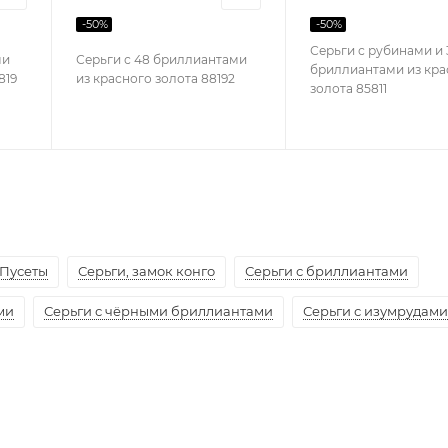
-
50
%
-
50
%
Серьги с рубинами и 
ми
Серьги с 48 бриллиантами
бриллиантами из кра
819
из красного золота 88192
золота 85811
Пусеты
Серьги, замок конго
Серьги с бриллиантами
ми
Серьги с чёрными бриллиантами
Серьги с изумрудами