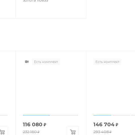
золота 110893
Есть комплект
Есть комплект
116 080
146 704
₽
₽
232 160
293 408
₽
₽