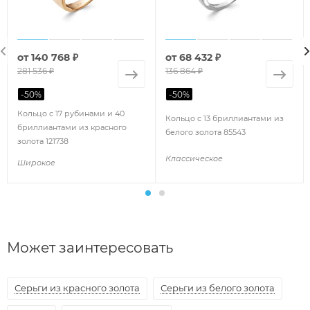
от
140 768 ₽
от
68 432 ₽
281 536 ₽
136 864 ₽
-
50
%
-
50
%
Кольцо с 17 рубинами и 40
Кольцо с 13 бриллиантами из
бриллиантами из красного
белого золота 85543
золота 121738
Классическое
Широкое
Может заинтересовать
Серьги из красного золота
Серьги из белого золота