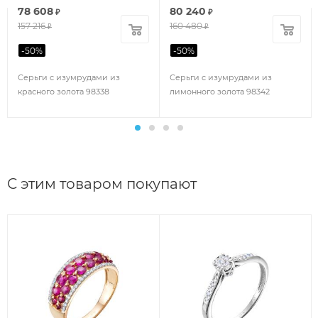
78 608
80 240
₽
₽
157 216
160 480
₽
₽
-
50
%
-
50
%
Серьги с изумрудами из
Серьги с изумрудами из
красного золота 98338
лимонного золота 98342
С этим товаром покупают