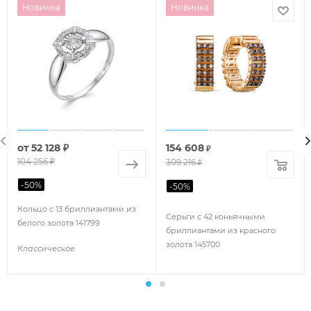
Новинка
Новинка
от
52 128 ₽
154 608
₽
104 256 ₽
309 216
₽
-
50
%
-
50
%
Кольцо с 13 бриллиантами из
Серьги с 42 коньячными
белого золота 141799
бриллиантами из красного
золота 145700
Классическое