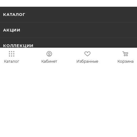
КАТАЛОГ
АКЦИИ
КОЛЛЕКЦИИ
НОВИНКИ
Каталог
Кабинет
Избранные
Корзина
ИДЕИ ПОДАРКОВ
КОМПАНИЯ
СЕРВИС
ЛИЧНЫЙ КАБИНЕТ