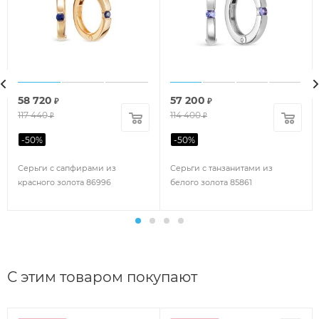
58 720
57 200
₽
₽
117 440
114 400
₽
₽
-
50
%
-
50
%
Серьги с сапфирами из
Серьги с танзанитами из
красного золота 86996
белого золота 85861
С этим товаром покупают