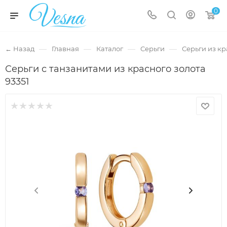
0
—
—
—
—
← Назад
Главная
Каталог
Серьги
Серьги из кр
Серьги с танзанитами из красного золота
93351