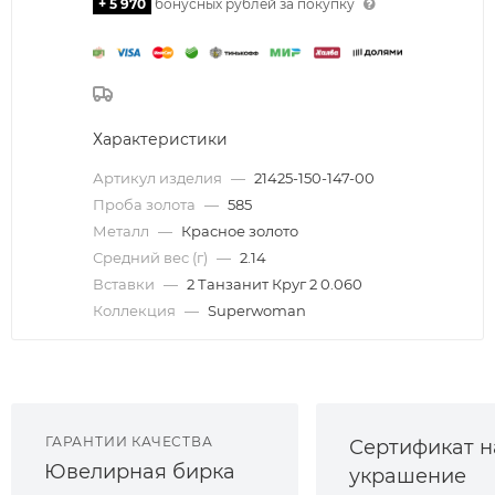
+ 5 970
бонусных рублей за покупку
Характеристики
Артикул изделия
—
21425-150-147-00
Проба золота
—
585
Металл
—
Красное золото
Средний вес (г)
—
2.14
Вставки
—
2 Танзанит Круг 2 0.060
Коллекция
—
Superwoman
ГАРАНТИИ КАЧЕСТВА
Сертификат н
Ювелирная бирка
украшение