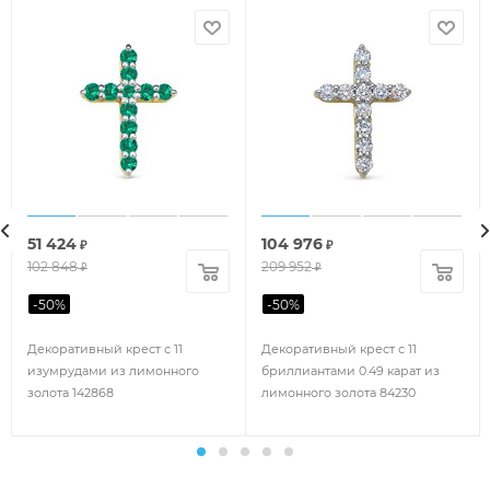
51 424
104 976
₽
₽
102 848
209 952
₽
₽
-
50
%
-
50
%
Декоративный крест с 11
Декоративный крест с 11
изумрудами из лимонного
бриллиантами 0.49 карат из
золота 142868
лимонного золота 84230