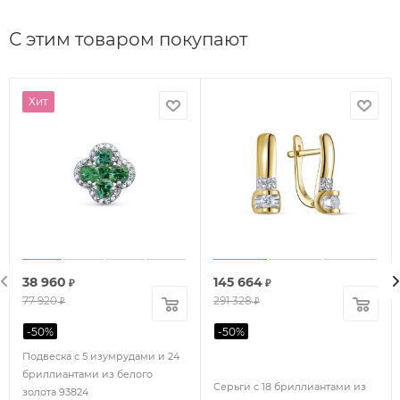
С этим товаром покупают
Хит
38 960
145 664
₽
₽
77 920
291 328
₽
₽
-
50
%
-
50
%
Подвеска с 5 изумрудами и 24
бриллиантами из белого
Серьги с 18 бриллиантами из
золота 93824