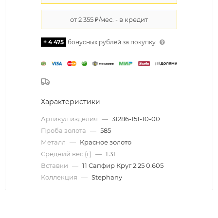
+ 4 475
бонусных рублей за покупку
Характеристики
Артикул изделия
—
31286-151-10-00
Проба золота
—
585
Металл
—
Красное золото
Средний вес (г)
—
1.31
Вставки
—
11 Сапфир Круг 2.25 0.605
Коллекция
—
Stephany