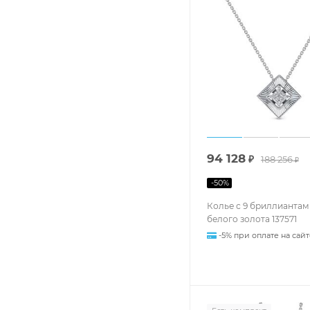
94 128
₽
188 256
₽
-
50
%
Колье с 9 бриллиантам
белого золота 137571
-5% при оплате на сайт