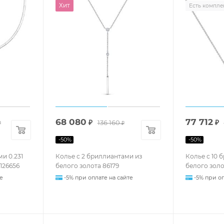
Хит
Есть компле
68 080
77 712
₽
136 160
₽
₽
₽
-
50
%
-
50
%
и 0.231
Колье с 2 бриллиантами из
Колье с 10 
 126656
белого золота 86179
белого золо
е
-5% при оплате на сайте
-5% при оп