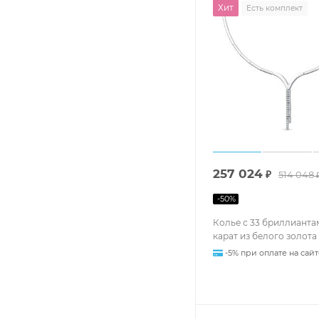
Хит
Есть комплект
257 024
₽
514 048
-
50
%
Колье с 33 бриллиантам
карат из белого золота
-5% при оплате на сайт