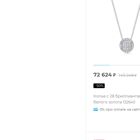
72 624
₽
145 248
₽
-
50
%
Колье с 28 бриллианта
белого золота 132645
-5% при оплате на сайт