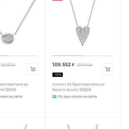
105 552
152 512
₽
211 104
₽
₽
-
50
%
риллиантами из
Колье с 52 бриллиантами из
та 136556
белого золота 129628
лате на сайте
-5% при оплате на сайте