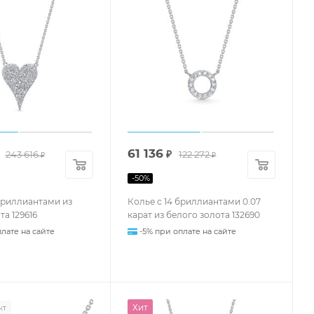
61 136
243 616
₽
122 272
₽
₽
-
50
%
бриллиантами из
Колье с 14 бриллиантами 0.07
та 129616
карат из белого золота 132690
лате на сайте
-5% при оплате на сайте
Хит
кт