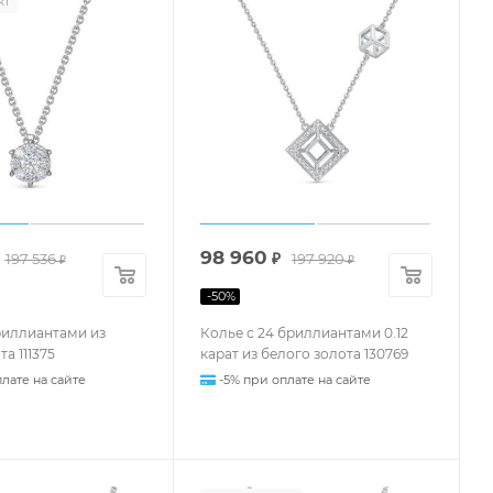
кт
98 960
197 536
₽
197 920
₽
₽
-
50
%
риллиантами из
Колье с 24 бриллиантами 0.12
а 111375
карат из белого золота 130769
лате на сайте
-5% при оплате на сайте