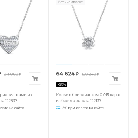
Есть комплект
64 624
₽
211 008
₽
129 248
₽
₽
-
50
%
бриллиантами из
Колье с бриллиантом 0.015 карат
та 122937
из белого золота 122137
лате на сайте
-5% при оплате на сайте