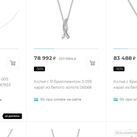
78 992
83 488
₽
157 984
₽
₽
-
50
%
-
50
%
.005
Колье с 31 бриллиантом 0.093
Колье с бри
 67633
карат из белого золота 136568
карат из бел
-5% при оплате на сайте
-5% при оп
е
Есть компле