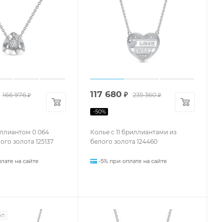
117 680
166 976
₽
235 360
₽
₽
-
50
%
ллиантом 0.064
Колье с 11 бриллиантами из
ого золота 125137
белого золота 124460
лате на сайте
-5% при оплате на сайте
кт