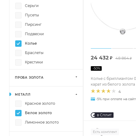
Серьги
Пусеты
Пирсинг
Подвески
Колье
Браслеты
24 432
₽
48 864
₽
Крестики
-
50
%
Декоративные крестики
ПРОБА ЗОЛОТА
Колье с бриллиантом 0
Православные кресты
карат из белого золота
Броши
4
МЕТАЛЛ
-5% при оплате на сайт
Красное золото
Белое золото
в Сплит
Лимонное золото
Есть комплект