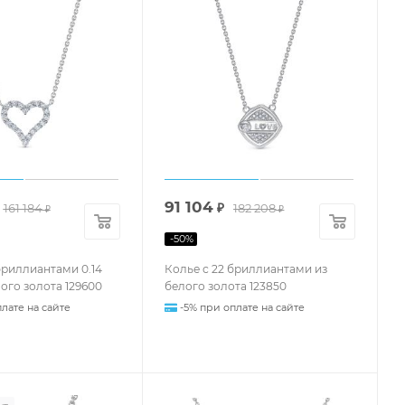
91 104
161 184
₽
182 208
₽
₽
-
50
%
бриллиантами 0.14
Колье с 22 бриллиантами из
лого золота 129600
белого золота 123850
лате на сайте
-5% при оплате на сайте