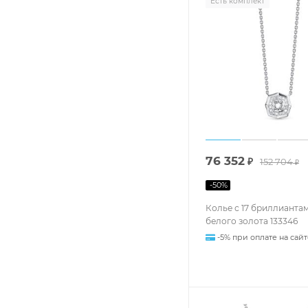
Есть комплект
76 352
₽
152 704
₽
-
50
%
Колье с 17 бриллианта
белого золота 133346
-5% при оплате на сайт