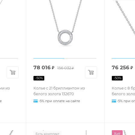
78 016
76 256
₽
156 032
₽
₽
-
50
%
-
50
%
ми из
Колье с 21 бриллиантом из
Колье с 8 б
белого золота 132670
белого золо
е
-5% при оплате на сайте
-5% при оп
Хит
Есть комплект