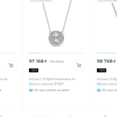
Есть комплект
Есть компле
97 168
98 768
₽
194 336
₽
₽
-
50
%
-
50
%
ми из
Колье с 19 бриллиантами из
Колье с 9 б
белого золота 137927
белого золот
е
-5% при оплате на сайте
-5% при оп