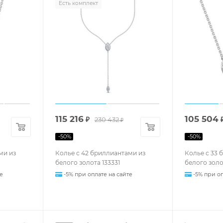
Есть комплект
115 216
105 504
₽
230 432
₽
-
50
%
-
50
%
ми из
Колье с 42 бриллиантами из
Колье с 33 
белого золота 133331
белого золо
е
-5% при оплате на сайте
-5% при оп