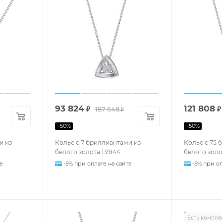
93 824
121 808
₽
187 648
₽
₽
-
50
%
-
50
%
и из
Колье с 7 бриллиантами из
Колье с 75 
белого золота 139144
белого золо
е
-5% при оплате на сайте
-5% при оп
Есть компле