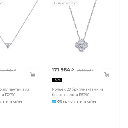
кт
Есть комплект
171 984
155 424
₽
343 968
₽
₽
-
50
%
бриллиантами из
Колье с 29 бриллиантами из
та 132710
белого золота 115390
лате на сайте
-5% при оплате на сайте