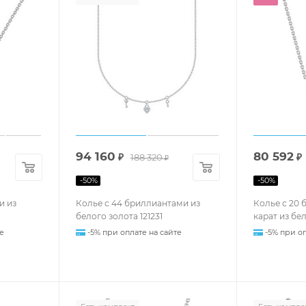
94 160
80 592
₽
188 320
₽
₽
-
50
%
-
50
%
и из
Колье с 44 бриллиантами из
Колье с 20 
белого золота 121231
карат из бе
е
-5% при оплате на сайте
-5% при оп