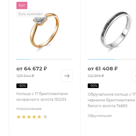
Хит
Есть комплект
от
64 672 ₽
от
61 408 ₽
129 344 ₽
122 816 ₽
-
50
%
-
50
%
Кольцо с 17 бриллиантами
Обручальное кольцо с 17
из красного золота 135233
черными бриллиантами 
белого золота 74883
Классическое
Обручальное
11