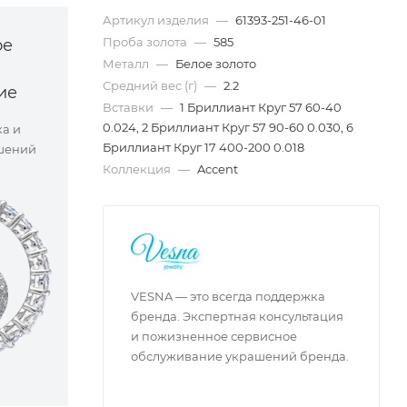
Артикул изделия
—
61393-251-46-01
Проба золота
—
585
ое
Металл
—
Белое золото
Средний вес (г)
—
2.2
ие
Вставки
—
1 Бриллиант Круг 57 60-40
0.024, 2 Бриллиант Круг 57 90-60 0.030, 6
ка и
Бриллиант Круг 17 400-200 0.018
шений
Коллекция
—
Accent
VESNA — это всегда поддержка
бренда. Экспертная консультация
и пожизненное сервисное
обслуживание украшений бренда.