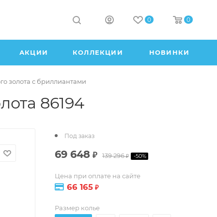
0
0
АКЦИИ
КОЛЛЕКЦИИ
НОВИНКИ
ого золота с бриллиантами
лота 86194
Под заказ
69 648
₽
139 296
-
50
%
₽
Цена при оплате на сайте
66 165
₽
Размер колье