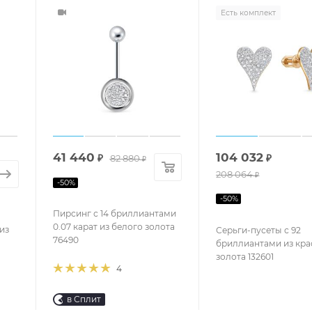
Есть комплект
41 440
104 032
₽
82 880
₽
₽
208 064
₽
-
50
%
-
50
%
Пирсинг с 14 бриллиантами
0.07 карат из белого золота
из
Серьги-пусеты с 92
76490
бриллиантами из кра
золота 132601
4
в Сплит