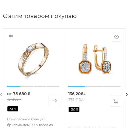
С этим товаром покупают
от
75 680 ₽
136 208
₽
151 360 ₽
272 416
₽
-
50
%
-
50
%
Помолвочное кольцо с
бриллиантом 0.109 карат из