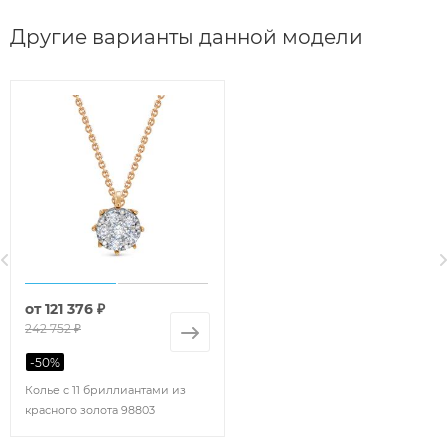
Другие варианты данной модели
от
121 376 ₽
242 752 ₽
-
50
%
Колье с 11 бриллиантами из
красного золота 98803