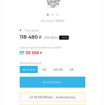
Артикул:
99832
Под заказ
118 480
₽
236 960
-
50
%
₽
Цена при оплате на сайте
112 556
₽
Размер колье
не знаю
40
40-45
45
В КОРЗИНУ