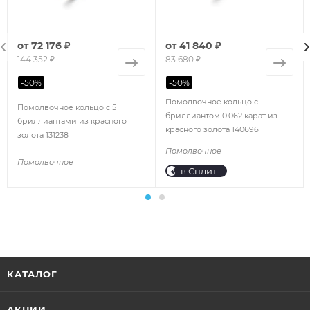
от
72 176 ₽
от
41 840 ₽
144 352 ₽
83 680 ₽
-
50
%
-
50
%
Помолвочное кольцо с
Помолвочное кольцо с 5
бриллиантом 0.062 карат из
бриллиантами из красного
красного золота 140696
золота 131238
Помолвочное
Помолвочное
в Сплит
КАТАЛОГ
АКЦИИ