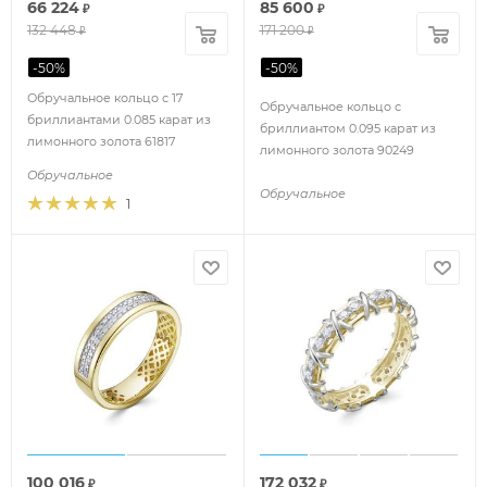
66 224
85 600
₽
₽
132 448
171 200
₽
₽
-
50
%
-
50
%
Обручальное кольцо с 17
Обручальное кольцо с
бриллиантами 0.085 карат из
бриллиантом 0.095 карат из
лимонного золота 61817
лимонного золота 90249
Обручальное
Обручальное
1
100 016
172 032
₽
₽