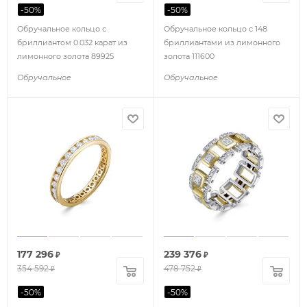
-
50
%
-
50
%
Обручальное кольцо с
Обручальное кольцо с 148
бриллиантом 0.032 карат из
бриллиантами из лимонного
лимонного золота 89925
золота 111600
Обручальное
Обручальное
177 296
239 376
₽
₽
354 592
478 752
₽
₽
-
50
%
-
50
%