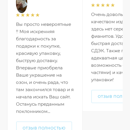
Очень довольна
качеством издел
Вы просто невероятные
здесь нет серебр
!! Моя искренняя
фианитов. Удобн
благодарность за
быстрая доставк
подарки к покупке,
СДЭК. Также по
красивую упаковку,
адекватная цена 
быструю доставку.
возможность оп
Впервые приобрела
частями) и качес
Ваше украшение на
упаковки!
озон, и очень рада, что
там закончился товар и я
начала искать Ваш сайт.
ОТЗЫВ ПОЛНО
Останусь преданным
поклонником...
ОТЗЫВ ПОЛНОСТЬЮ