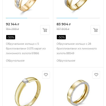
92 144
83 904
₽
₽
184 288
167 808
₽
₽
-
50
%
-
50
%
Обручальное кольцо с 5
Обручальное кольцо с 28
бриллиантами 0.075 карат из
бриллиантами из лимонного
лимонного золота 61866
золота 88549
Обручальное
Обручальное