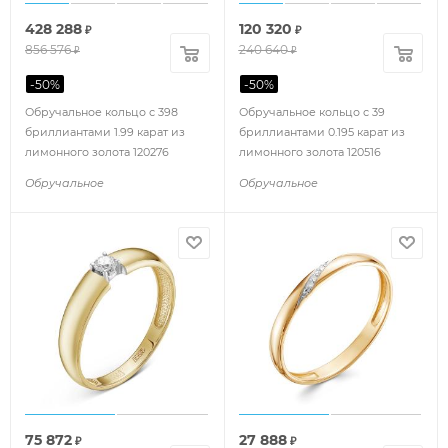
428 288
120 320
₽
₽
856 576
240 640
₽
₽
-
50
%
-
50
%
Обручальное кольцо с 398
Обручальное кольцо с 39
бриллиантами 1.99 карат из
бриллиантами 0.195 карат из
лимонного золота 120276
лимонного золота 120516
Обручальное
Обручальное
75 872
27 888
₽
₽