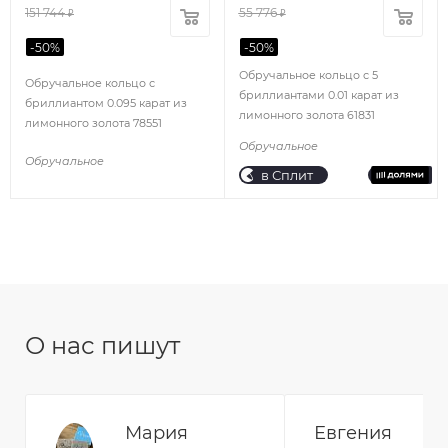
151 744
55 776
₽
₽
-
50
%
-
50
%
Обручальное кольцо с 5
Обручальное кольцо с
бриллиантами 0.01 карат из
бриллиантом 0.095 карат из
лимонного золота 61831
лимонного золота 78551
Обручальное
Обручальное
в Сплит
О нас пишут
Мария
Евгения